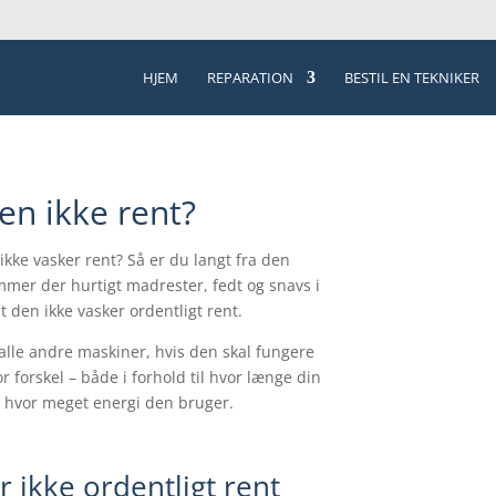
HJEM
REPARATION
BESTIL EN TEKNIKER
n ikke rent?
ke vasker rent? Så er du langt fra den
mer der hurtigt madrester, fedt og snavs i
 den ikke vasker ordentligt rent.
lle andre maskiner, hvis den skal fungere
r forskel – både i forhold til hvor længe din
g hvor meget energi den bruger.
 ikke ordentligt rent