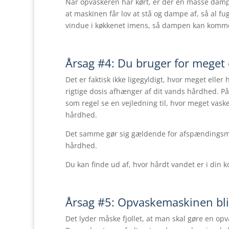
Når opvaskeren har kørt, er der en masse damp
at maskinen får lov at stå og dampe af, så al 
vindue i køkkenet imens, så dampen kan komme
Årsag #4: Du bruger for meget e
Det er faktisk ikke ligegyldigt, hvor meget elle
rigtige dosis afhænger af dit vands hårdhed. P
som regel se en vejledning til, hvor meget vaske
hårdhed.
Det samme gør sig gældende for afspændingsmid
hårdhed.
Du kan finde ud af, hvor hårdt vandet er i din
Årsag #5: Opvaskemaskinen bliv
Det lyder måske fjollet, at man skal gøre en opv