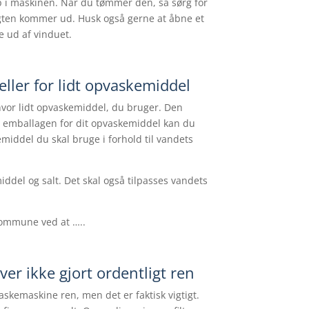
 i maskinen. Når du tømmer den, så sørg for
fugten kommer ud. Husk også gerne at åbne et
 ud af vinduet.
ller for lidt opvaskemiddel
r hvor lidt opvaskemiddel, du bruger. Den
å emballagen for dit opvaskemiddel kan du
middel du skal bruge i forhold til vandets
del og salt. Det skal også tilpasses vandets
 kommune ved at …..
er ikke gjort ordentligt ren
askemaskine ren, men det er faktisk vigtigt.