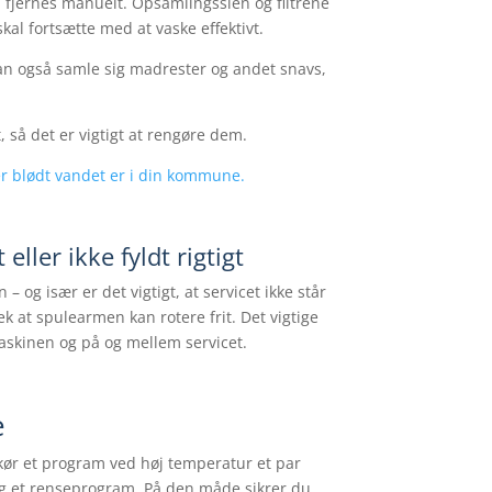
l fjernes manuelt. Opsamlingssien og filtrene
kal fortsætte med at vaske effektivt.
an også samle sig madrester og andet snavs,
et, så det er vigtigt at rengøre dem.
r blødt vandet er i din kommune.
ller ikke fyldt rigtigt
– og især er det vigtigt, at servicet ikke står
ek at spulearmen kan rotere frit. Det vigtige
askinen og på og mellem servicet.
e
kør et program ved høj temperatur et par
 et renseprogram. På den måde sikrer du