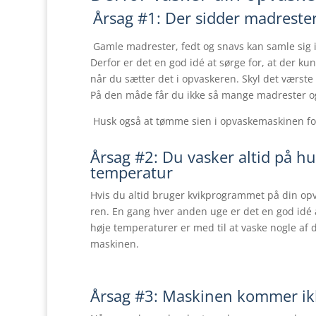
Årsag #1: Der sidder madrester
Gamle madrester, fedt og snavs kan samle sig i
Derfor er det en god idé at sørge for, at der k
når du sætter det i opvaskeren. Skyl det værste
På den måde får du ikke så mange madrester og
Husk også at tømme sien i opvaskemaskinen for
Årsag #2: Du vasker altid på h
temperatur
Hvis du altid bruger kvikprogrammet på din opv
ren. En gang hver anden uge er det en god idé a
høje temperaturer er med til at vaske nogle af d
maskinen.
Årsag #3: Maskinen kommer ik