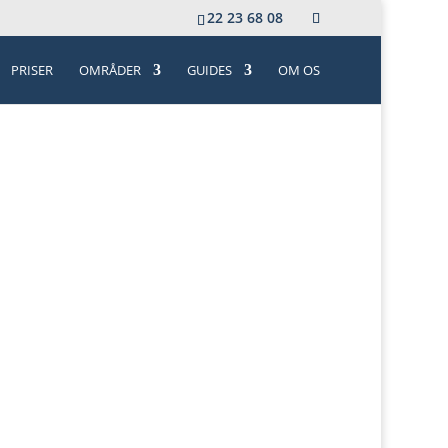
22 23 68 08
PRISER
OMRÅDER
GUIDES
OM OS